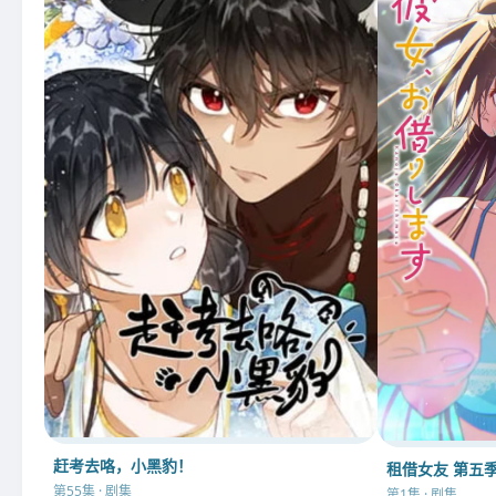
赶考去咯，小黑豹！
租借女友 第五
第55集 · 剧集
第1集 · 剧集