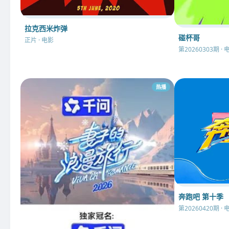
拉克西米炸弹
碰杯哥
正片 · 电影
第20260303期 · 
热播
奔跑吧 第十季
第20260420期 · 